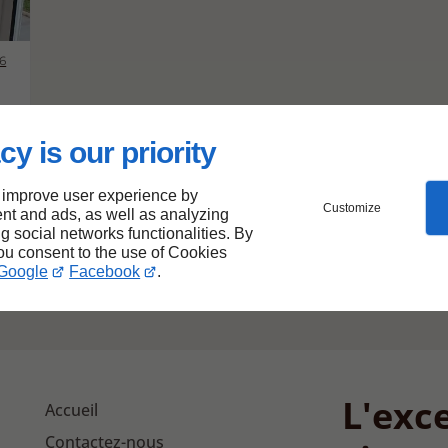
6
cy is our priority
 improve user experience by
Customize
nt and ads, as well as analyzing
e
ng social networks functionalities. By
you consent to the use of Cookies
Google
Facebook
.
L'exce
Accueil
Contactez-nous