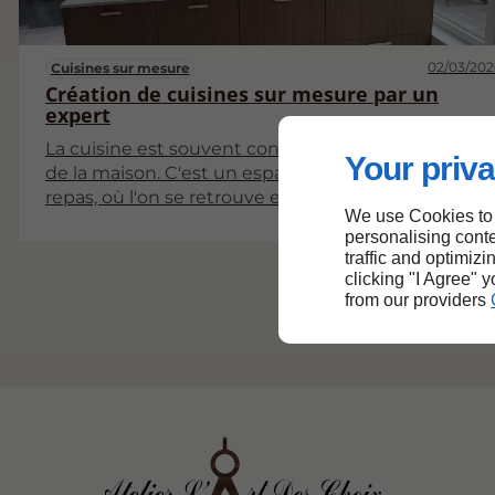
02/03/202
Cuisines sur mesure
Création de cuisines sur mesure par un
expert
La cuisine est souvent considérée comme le cœur
Your priva
de la maison. C'est un espace où l'on prépare des
repas, où l'on se retrouve en famille, et où l'on
We use Cookies to
partage des moments de convivialité. Pour cette
personalising conte
raison, de plus en plus de personnes choisissent d
traffic and optimizi
faire appel à un expert pour la création de cuisines
clicking "I Agree" 
sur mesure. Ce choix permet d'obtenir un
from our providers
aménagement qui reflète parfaitement leurs
besoins et leurs goûts. Cet article explore en
profondeur les différents aspects de la création de
cuisines sur mesure.