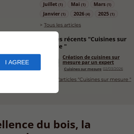
Juillet
Mai
Mars
(1)
(1)
(1)
Janvier
2026
2025
(1)
(4)
(1)
Tous les articles
Articles récents "Cuisines sur
mesure "
Création de cuisines sur
I AGREE
mesure par un expert
02/03/2026
Cuisines sur mesure
Plus d'articles "Cuisines sur mesure "
llence du bois, la