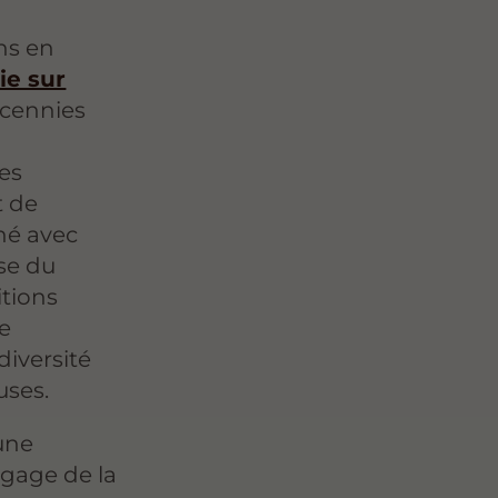
ns en
ie sur
écennies
es
t de
né avec
ise du
itions
ne
diversité
uses.
une
 gage de la