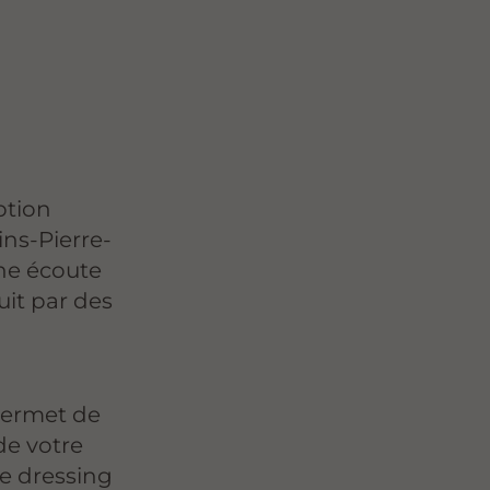
ption
ins-Pierre-
ne écoute
uit par des
permet de
de votre
re dressing