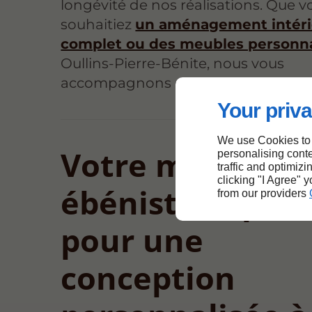
longévité de nos réalisations. Que v
souhaitiez
un aménagement intéri
complet ou des meubles personna
Oullins-Pierre-Bénite, nous vous
accompagnons du concept à la livra
Your priva
We use Cookies to
Votre menuisier
personalising conte
traffic and optimizi
clicking "I Agree" 
ébéniste expert
from our providers
pour une
conception