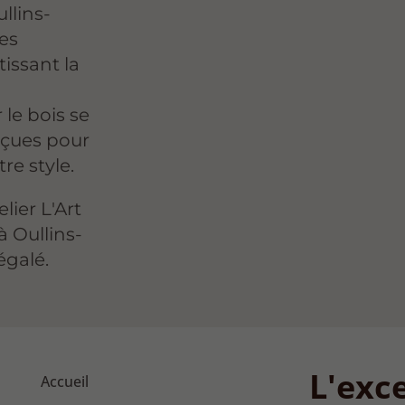
llins-
es
issant la
le bois se
çues pour
re style.
lier L'Art
à Oullins-
égalé.
L'exce
Accueil