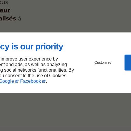
ous
eur
lisés
à
ison.
cy is our priority
 improve user experience by
-
Customize
nt and ads, as well as analyzing
ng social networks functionalities. By
you consent to the use of Cookies
Google
Facebook
.