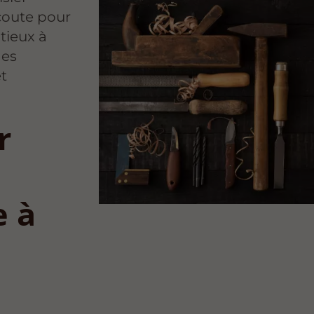
écoute pour
tieux à
des
et
r
e à