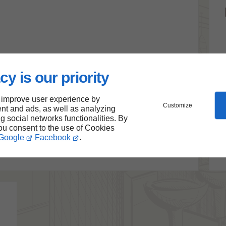
cy is our priority
 improve user experience by
Customize
ieur sur mesure
nt and ads, as well as analyzing
ng social networks functionalities. By
sure
you consent to the use of Cookies
Google
Facebook
.