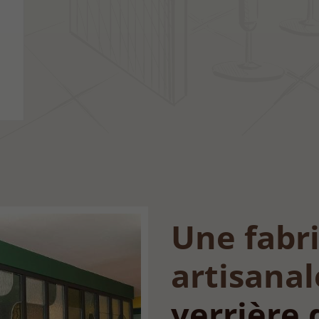
Une fabr
artisanal
verrière 