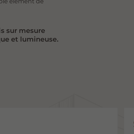
able élément de
is sur mesure
que et lumineuse.