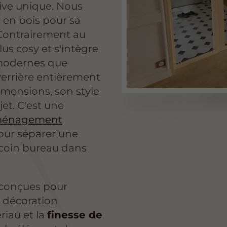
ive unique. Nous
er en bois pour sa
 Contrairement au
lus cosy et s'intègre
s modernes que
verrière entièrement
imensions, son style
jet. C'est une
énagement
our séparer une
 coin bureau dans
 conçues pour
e décoration
riau et la
finesse de