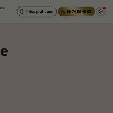
ous
Infos pratiques
09 74 56 45 52
re