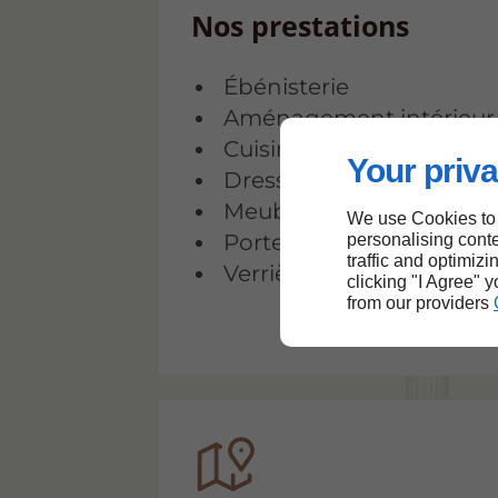
Nos prestations
Ébénisterie
Aménagement intérieur
Cuisines sur mesure
Your priva
Dressings sur mesure
Meubles sur mesure
We use Cookies to
Porte d'entrée et d'intér
personalising conte
traffic and optimizi
Verrières en bois sur me
clicking "I Agree" 
from our providers