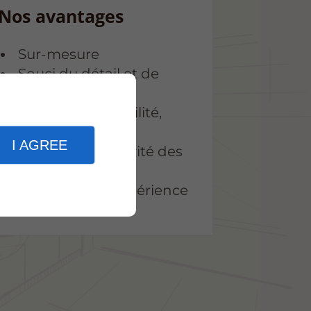
Nos avantages
Sur-mesure
Souci du détail et de
l'esthétique
Écoute, disponibilité,
réactivité
I AGREE
Qualité et longévité des
matériaux
Plus 20 ans d’expérience